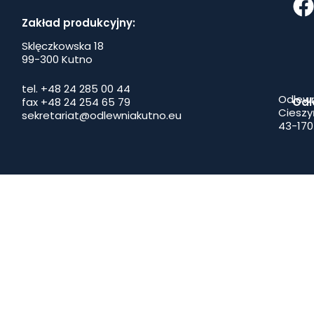
Zakład produkcyjny:
Sklęczkowska 18
99-300 Kutno
tel. +48 24 285 00 44
Odlewn
fax +48 24 254 65 79
Odl
Cieszy
sekretariat@odlewniakutno.eu
43-170