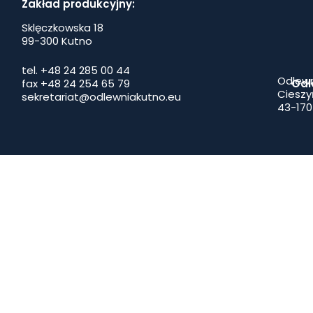
Zakład produkcyjny:
Sklęczkowska 18
99-300 Kutno
tel. +48 24 285 00 44
Odlewn
fax +48 24 254 65 79
Odl
Cieszy
sekretariat@odlewniakutno.eu
43-170