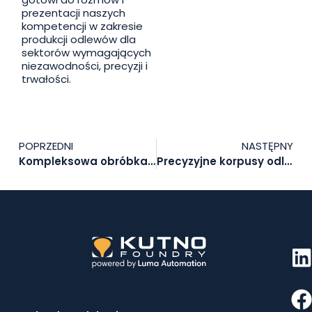
prezentacji naszych
kompetencji w zakresie
produkcji odlewów dla
sektorów wymagających
niezawodności, precyzji i
trwałości.
POPRZEDNI
NASTĘPNY
Kompleksowa obróbka żeliwnych odlewów w Odlewni Kutno – gotowe komponenty prosto na linię montażową
Precyzyjne korpusy odlewów dla najbardziej wymagających zastosowań